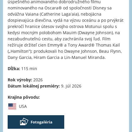
úspešného animovaného dobrodružného filmu
nominovaného na Oscara® od spoločnosti Disney sa
odvážna Vaiana (Catherine Lagaʻaia), nebojácna
dospievajúca dievčina, vydá na výzvu oceánu a po prvýkrát
prekročí hranice útesov svojho ostrova Motunui spolu s
kedysi mocným polobohom Mauim (Dwayne Johnson), na
nezabudnuteľnú cestu, aby zachránila svoj ľud. Film
režíruje držiteľ cien Emmy® a Tony Award® Thomas Kail
(„Hamilton“); produkovali ho Dwayne Johnson, Beau Flynn,
Dany Garcia, Hiram Garcia a Lin-Manuel Miranda.
Dĺžka:
115 min
Rok výroby:
2026
Dátum lokálnej premiéry:
9. júl 2026
Krajina pôvodu:
USA
Fotogaléria