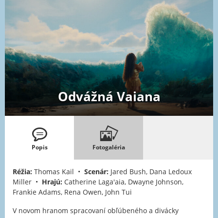
Odvážná Vaiana
Popis
Fotogaléria
Réžia:
Thomas Kail •
Scenár:
Jared Bush, Dana Ledoux
Miller •
Hrajú:
Catherine Laga'aia, Dwayne Johnson,
Frankie Adams, Rena Owen, John Tui
V novom hranom spracovaní obľúbeného a divácky