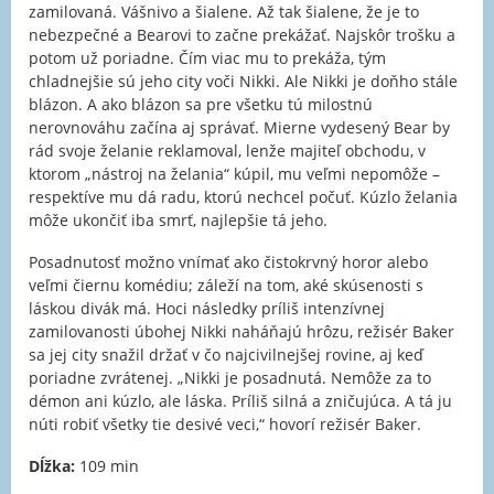
zamilovaná. Vášnivo a šialene. Až tak šialene, že je to
nebezpečné a Bearovi to začne prekážať. Najskôr trošku a
potom už poriadne. Čím viac mu to prekáža, tým
chladnejšie sú jeho city voči Nikki. Ale Nikki je doňho stále
blázon. A ako blázon sa pre všetku tú milostnú
nerovnováhu začína aj správať. Mierne vydesený Bear by
rád svoje želanie reklamoval, lenže majiteľ obchodu, v
ktorom „nástroj na želania“ kúpil, mu veľmi nepomôže –
respektíve mu dá radu, ktorú nechcel počuť. Kúzlo želania
môže ukončiť iba smrť, najlepšie tá jeho.
Posadnutosť možno vnímať ako čistokrvný horor alebo
veľmi čiernu komédiu; záleží na tom, aké skúsenosti s
láskou divák má. Hoci následky príliš intenzívnej
zamilovanosti úbohej Nikki naháňajú hrôzu, režisér Baker
sa jej city snažil držať v čo najcivilnejšej rovine, aj keď
poriadne zvrátenej. „Nikki je posadnutá. Nemôže za to
démon ani kúzlo, ale láska. Príliš silná a zničujúca. A tá ju
núti robiť všetky tie desivé veci,“ hovorí režisér Baker.
Dĺžka:
109 min