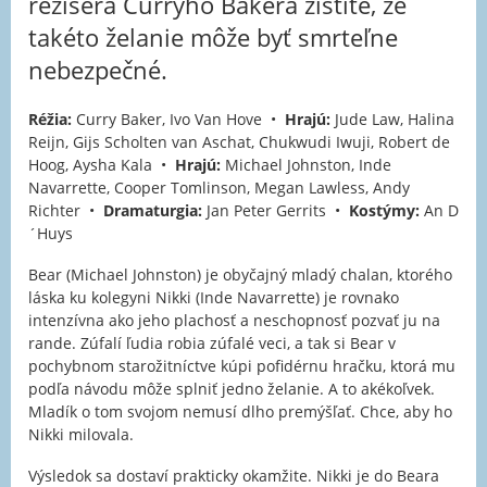
režiséra Curryho Bakera zistíte, že
takéto želanie môže byť smrteľne
nebezpečné.
Réžia:
Curry Baker, Ivo Van Hove •
Hrajú:
Jude Law, Halina
Reijn, Gijs Scholten van Aschat, Chukwudi Iwuji, Robert de
Hoog, Aysha Kala •
Hrajú:
Michael Johnston, Inde
Navarrette, Cooper Tomlinson, Megan Lawless, Andy
Richter •
Dramaturgia:
Jan Peter Gerrits •
Kostýmy:
An D
´Huys
Bear (Michael Johnston) je obyčajný mladý chalan, ktorého
láska ku kolegyni Nikki (Inde Navarrette) je rovnako
intenzívna ako jeho plachosť a neschopnosť pozvať ju na
rande. Zúfalí ľudia robia zúfalé veci, a tak si Bear v
pochybnom starožitníctve kúpi pofidérnu hračku, ktorá mu
podľa návodu môže splniť jedno želanie. A to akékoľvek.
Mladík o tom svojom nemusí dlho premýšľať. Chce, aby ho
Nikki milovala.
Výsledok sa dostaví prakticky okamžite. Nikki je do Beara