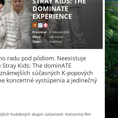
STRAY KIDS: THE
DOMINATE
EXPERIENCE
2D
ČT
12
Premiéra:
5. február 2026
Dĺžka:
146 minút
Žáner:
Hudobný
ého radu pod pódiom. Neexistuje
re Stray Kids: The dominATE
ajznámejších súčasných K-popových
ne koncertné vystúpenia a jedinečný
ejších hudobných skupín súčasnosti. Koncertný film