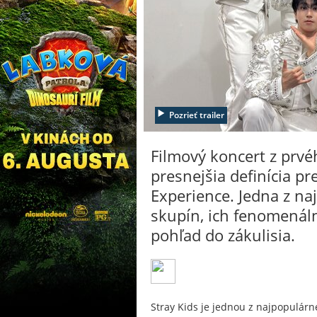
Pozrieť trailer
Filmový koncert z prv
presnejšia definícia p
Experience. Jedna z n
skupín, ich fenomenál
pohľad do zákulisia.
Stray Kids je jednou z najpopulárn