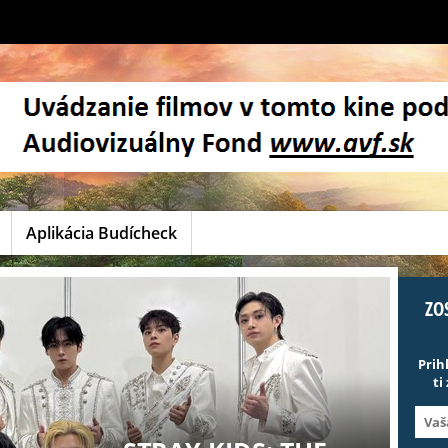
Aplikácia Budícheck
ZO
Prih
ti