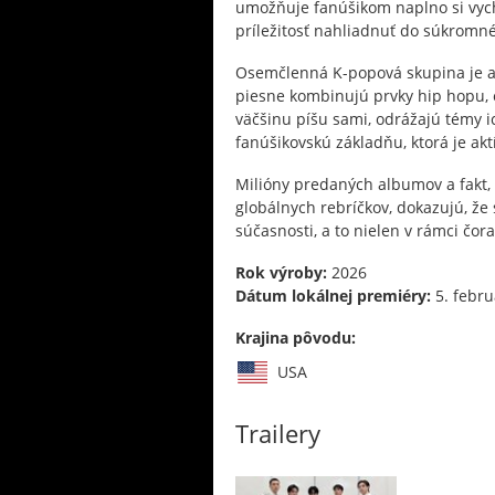
umožňuje fanúšikom naplno si vych
príležitosť nahliadnuť do súkromné
Osemčlenná K-popová skupina je ak
piesne kombinujú prvky hip hopu, e
väčšinu píšu sami, odrážajú témy 
fanúšikovskú základňu, ktorá je akt
Milióny predaných albumov a fakt, 
globálnych rebríčkov, dokazujú, že
súčasnosti, a to nielen v rámci č
Rok výroby:
2026
Dátum lokálnej premiéry:
5. febru
Krajina pôvodu:
USA
Trailery