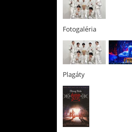
Fotogaléria
Plagáty