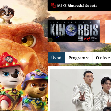
MSKS Rimavská Sobota
Úvod
Program
O nás