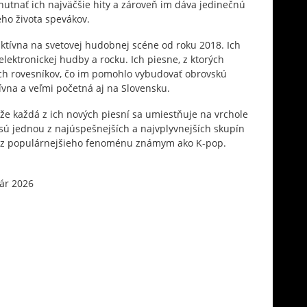
utnať ich najväčšie hity a zároveň im dáva jedinečnú
ho života spevákov.
tívna na svetovej hudobnej scéne od roku 2018. Ich
lektronickej hudby a rocku. Ich piesne, z ktorých
ich rovesníkov, čo im pomohlo vybudovať obrovskú
ívna a veľmi početná aj na Slovensku.
že každá z ich nových piesní sa umiestňuje na vrchole
 sú jednou z najúspešnejších a najvplyvnejších skupín
oraz populárnejšieho fenoménu známym ako K-pop.
ár 2026