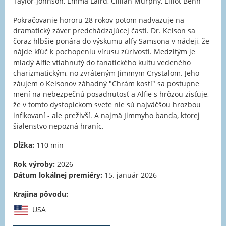
Taylor-Johnson, Emma Laird, Cillian Murphy, Elliot Benn
Pokračovanie hororu 28 rokov potom nadväzuje na
dramatický záver predchádzajúcej časti. Dr. Kelson sa
čoraz hlbšie ponára do výskumu alfy Samsona v nádeji, že
nájde kľúč k pochopeniu vírusu zúrivosti. Medzitým je
mladý Alfie vtiahnutý do fanatického kultu vedeného
charizmatickým, no zvráteným Jimmym Crystalom. Jeho
záujem o Kelsonov záhadný "Chrám kostí" sa postupne
mení na nebezpečnú posadnutosť a Alfie s hrôzou zisťuje,
že v tomto dystopickom svete nie sú najväčšou hrozbou
infikovaní - ale preživší. A najmä Jimmyho banda, ktorej
šialenstvo nepozná hraníc.
Dĺžka:
110 min
Rok výroby:
2026
Dátum lokálnej premiéry:
15. január 2026
Krajina pôvodu:
USA