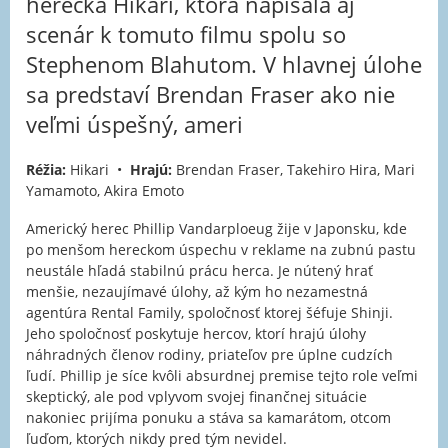
herečka Hikari, ktorá napísala aj
scenár k tomuto filmu spolu so
Stephenom Blahutom. V hlavnej úlohe
sa predstaví Brendan Fraser ako nie
veľmi úspešný, ameri
Réžia:
Hikari •
Hrajú:
Brendan Fraser, Takehiro Hira, Mari
Yamamoto, Akira Emoto
Americký herec Phillip Vandarploeug žije v Japonsku, kde
po menšom hereckom úspechu v reklame na zubnú pastu
neustále hľadá stabilnú prácu herca. Je nútený hrať
menšie, nezaujímavé úlohy, až kým ho nezamestná
agentúra Rental Family, spoločnosť ktorej šéfuje Shinji.
Jeho spoločnosť poskytuje hercov, ktorí hrajú úlohy
náhradných členov rodiny, priateľov pre úplne cudzích
ľudí. Phillip je síce kvôli absurdnej premise tejto role veľmi
skeptický, ale pod vplyvom svojej finančnej situácie
nakoniec prijíma ponuku a stáva sa kamarátom, otcom
ľuďom, ktorých nikdy pred tým nevidel.