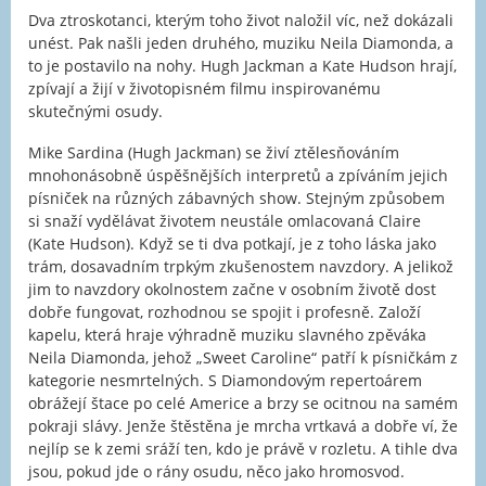
Dva ztroskotanci, kterým toho život naložil víc, než dokázali
unést. Pak našli jeden druhého, muziku Neila Diamonda, a
to je postavilo na nohy. Hugh Jackman a Kate Hudson hrají,
zpívají a žijí v životopisném filmu inspirovanému
skutečnými osudy.
Mike Sardina (Hugh Jackman) se živí ztělesňováním
mnohonásobně úspěšnějších interpretů a zpíváním jejich
písniček na různých zábavných show. Stejným způsobem
si snaží vydělávat životem neustále omlacovaná Claire
(Kate Hudson). Když se ti dva potkají, je z toho láska jako
trám, dosavadním trpkým zkušenostem navzdory. A jelikož
jim to navzdory okolnostem začne v osobním životě dost
dobře fungovat, rozhodnou se spojit i profesně. Založí
kapelu, která hraje výhradně muziku slavného zpěváka
Neila Diamonda, jehož „Sweet Caroline“ patří k písničkám z
kategorie nesmrtelných. S Diamondovým repertoárem
obrážejí štace po celé Americe a brzy se ocitnou na samém
pokraji slávy. Jenže štěstěna je mrcha vrtkavá a dobře ví, že
nejlíp se k zemi sráží ten, kdo je právě v rozletu. A tihle dva
jsou, pokud jde o rány osudu, něco jako hromosvod.