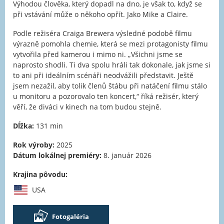
Výhodou člověka, který dopadl na dno, je však to, když se
při vstávání může o někoho opřít. Jako Mike a Claire.
Podle režiséra Craiga Brewera výsledné podobě filmu
výrazně pomohla chemie, která se mezi protagonisty filmu
vytvořila před kamerou i mimo ni. „Všichni jsme se
naprosto shodli. Ti dva spolu hráli tak dokonale, jak jsme si
to ani při ideálním scénáři neodvážili představit. Ještě
jsem nezažil, aby tolik členů štábu při natáčení filmu stálo
u monitoru a pozorovalo ten koncert,“ říká režisér, který
věří, že diváci v kinech na tom budou stejně.
Dĺžka:
131 min
Rok výroby:
2025
Dátum lokálnej premiéry:
8. január 2026
Krajina pôvodu:
USA
Fotogaléria