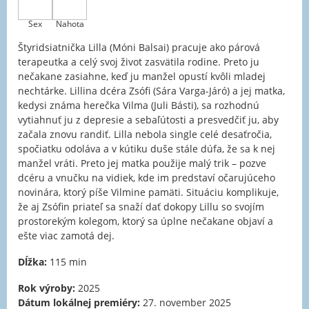
Sex
Nahota
Štyridsiatnička Lilla (Móni Balsai) pracuje ako párová
terapeutka a celý svoj život zasvätila rodine. Preto ju
nečakane zasiahne, keď ju manžel opustí kvôli mladej
nechtárke. Lillina dcéra Zsófi (Sára Varga-Járó) a jej matka,
kedysi známa herečka Vilma (Juli Básti), sa rozhodnú
vytiahnuť ju z depresie a sebaľútosti a presvedčiť ju, aby
začala znovu randiť. Lilla nebola single celé desaťročia,
spočiatku odoláva a v kútiku duše stále dúfa, že sa k nej
manžel vráti. Preto jej matka použije malý trik – pozve
dcéru a vnučku na vidiek, kde im predstaví očarujúceho
novinára, ktorý píše Vilmine pamäti. Situáciu komplikuje,
že aj Zsófin priateľ sa snaží dať dokopy Lillu so svojím
prostorekým kolegom, ktorý sa úplne nečakane objaví a
ešte viac zamotá dej.
Dĺžka:
115 min
Rok výroby:
2025
Dátum lokálnej premiéry:
27. november 2025