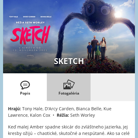
SKETCH
Popis
Fotogaléria
Hrajú:
Tony Hale, D'Arcy Carden, Bianca Belle, Kue
Lawrence, Kalon Cox •
Réžia:
Seth Worley
Keď malej Amber spadne skicár do zvláštneho jazierka, jej
kresby ožijú – chaotické, skutočné a nespútané. Ako sa celé