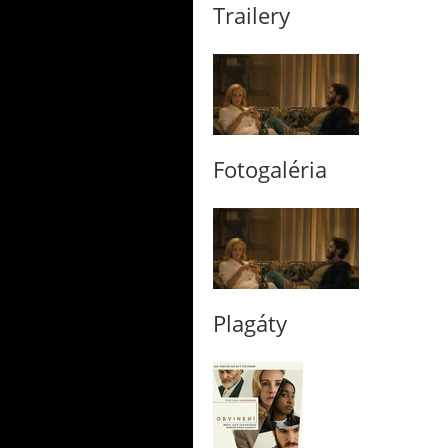
Trailery
Fotogaléria
Plagáty