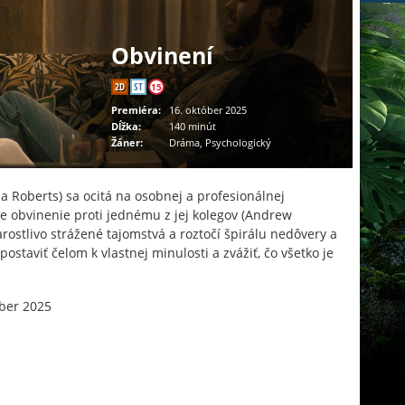
Obvinení
2D
ST
15
Premiéra:
16. október 2025
Dĺžka:
140 minút
Žáner:
Dráma, Psychologický
a Roberts) sa ocitá na osobnej a profesionálnej
sie obvinenie proti jednému z jej kolegov (Andrew
rostlivo strážené tajomstvá a roztočí špirálu nedôvery a
staviť čelom k vlastnej minulosti a zvážiť, čo všetko je
ber 2025