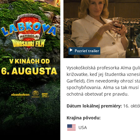
Pozrieť trailer
Vysokoškolská profesorka Alma (Juli
križovatke, keď jej študentka vzne
Garfield), čím nevedomky ohrozí sta
spochybňovania. Alma sa tak musí po
ochotná obetovať pre pravdu.
Dátum lokálnej premiéry:
16. októ
Krajina pôvodu:
USA