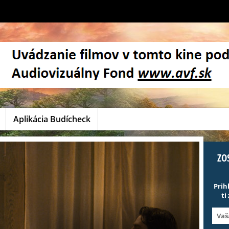
Aplikácia Budícheck
ZO
Prih
ti