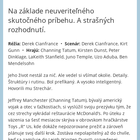
Na základe neuveriteľného
skutočného príbehu. A strašných
rozhodnutí.
Réžia:
Derek Cianfrance •
Scenár:
Derek Cianfrance, Kirt
Gunn •
Hrajú:
Channing Tatum, Kirsten Dunst, Peter
Dinklage, LaKeith Stanfield, Juno Temple, Uzo Aduba, Ben
Mendelsohn
Jeho život nestál za nič. Ale vedel si všímať okolie. Detaily.
Štruktúry i rutinu. Bol prefíkaný. A vysoko inteligentný.
Hovorili mu Strechár.
Jeffrey Manchester (Channing Tatum), bývalý americký
vojak a otec v ťažkostiach, si vyslúžil svoju prezývku tým, že
cez strechy vykrádal reštaurácie McDonald’s. Po úteku z
väzenia sa šesť mesiacov skrýva v obrovskom hračkárstve
Toys „R“ Us, kde dokáže nepozorovane prežiť a zároveň
plánuje svoj ďalší krok. Zostáva nepolapiteľný až do chvíle,
keď sa zamiluje do Leigh (Kirsten Dunst), rozvedenej