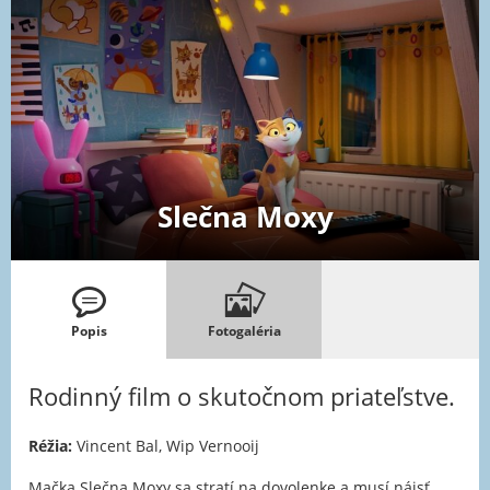
Slečna Moxy
Popis
Fotogaléria
Rodinný film o skutočnom priateľstve.
Réžia:
Vincent Bal, Wip Vernooij
Mačka Slečna Moxy sa stratí na dovolenke a musí nájsť