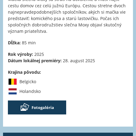
cestu domov cez celú južnú Európu. Cestou stretne dvoch
najnepravdepodobnejších spoločníkov, akých si mačka vie
predstaviť: komického psa a starú lastovičku. Počas ich
spoločných dobrodružstiev slečna Moxy objaví skutočný
význam priateľstva.
Dĺžka:
85 min
Rok výroby:
2025
Dátum lokálnej premiéry:
28. august 2025
Krajina pôvodu:
Belgicko
Holandsko
Fotogaléria