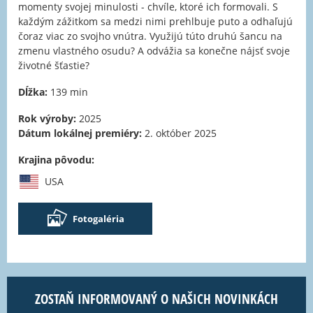
momenty svojej minulosti - chvíle, ktoré ich formovali. S
každým zážitkom sa medzi nimi prehlbuje puto a odhaľujú
čoraz viac zo svojho vnútra. Využijú túto druhú šancu na
zmenu vlastného osudu? A odvážia sa konečne nájsť svoje
životné šťastie?
Dĺžka:
139 min
Rok výroby:
2025
Dátum lokálnej premiéry:
2. október 2025
Krajina pôvodu:
USA
Fotogaléria
ZOSTAŇ INFORMOVANÝ O NAŠICH NOVINKÁCH