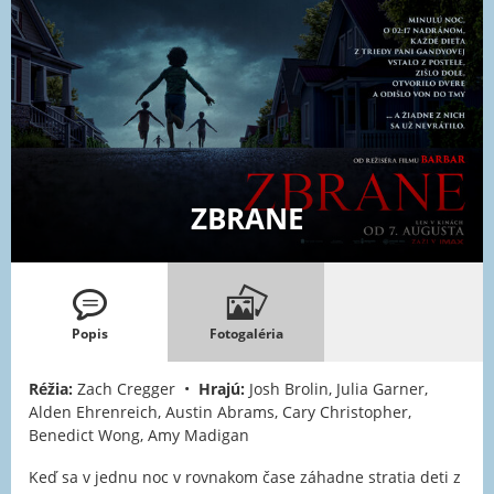
ZBRANE
Popis
Fotogaléria
Réžia:
Zach Cregger •
Hrajú:
Josh Brolin, Julia Garner,
Alden Ehrenreich, Austin Abrams, Cary Christopher,
Benedict Wong, Amy Madigan
Keď sa v jednu noc v rovnakom čase záhadne stratia deti z