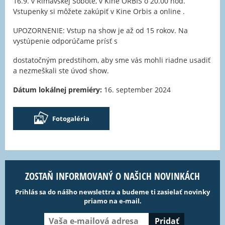
16.9. v Rimavskej Sobote, v Kine ORBIS o 20.00 hod.
Vstupenky si môžete zakúpiť v Kine Orbis a online .
UPOZORNENIE: Vstup na show je až od 15 rokov. Na
vystúpenie odporúčame prísť s
dostatočným predstihom, aby sme vás mohli riadne usadiť
a nezmeškali ste úvod show.
Dátum lokálnej premiéry:
16. september 2024
Fotogaléria
ZOSTAŇ INFORMOVANÝ O NAŠICH NOVINKÁCH
Prihlás sa do nášho newslettra a budeme ti zasielať novinky
priamo na e-mail.