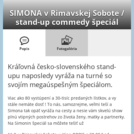
SIMONA v Rimavskej Sobote /
stand-up commedy špeciál
Popis
Fotogaléria
Kráľovná česko-slovenského stand-
upu naposledy vyráža na turné so
svojím megaúspešným špeciálom.
Viac ako 80 vystúpení a 30-tisíc predaných lístkov, a vy
stále nemáte dosť ! To nás, samozrejme, veľmi teší a
Simona tak opäť vyráža na cesty a nesie vám skvelú show
plnú vtipných postrehov zo života ženy, matky a partnerky.
Na Simonin špeciál sa môžete tešiť už